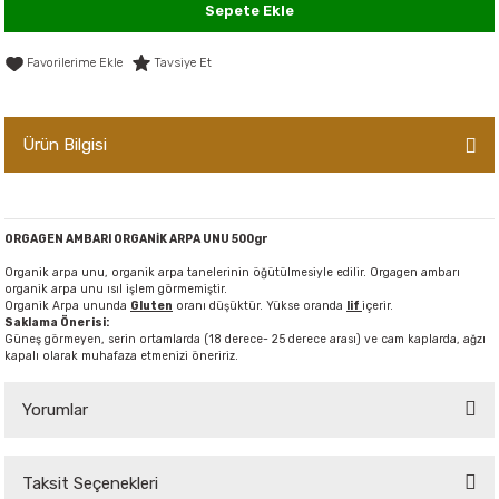
Sepete Ekle
er,Soslar ve Konserveler
-Kadınlara Özel Bakım
Tavsiye Et
dırıcılar
-Bebek ve Çocuk Bakımı
ekler
-Erkeklere Özel Bakım
Ürün Bilgisi
ve Tahıl Ezmeleri
- Hipoalerjenik Bakım Ürünleri
ORGAGEN AMBARI ORGANİK ARPA UNU 500gr
 Çikolata
-Sabunlar
Organik arpa unu, organik arpa tanelerinin öğütülmesiyle edilir. Orgagen ambarı
organik arpa unu ısıl işlem görmemiştir.
Reçel ve Ezmeler
Organik Arpa ununda
Gluten
oranı düşüktür. Yükse oranda
lif
içerir.
Saklama Önerisi:
Güneş görmeyen, serin ortamlarda (18 derece- 25 derece arası) ve cam kaplarda, ağzı
kapalı olarak muhafaza etmenizi öneririz.
Yorumlar
Taksit Seçenekleri