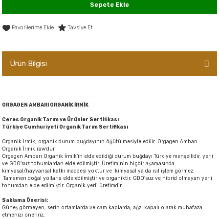
Sepete Ekle
er,Soslar ve Konserveler
-Kadınlara Özel Bakım
Tavsiye Et
dırıcılar
-Bebek ve Çocuk Bakımı
ekler
-Erkeklere Özel Bakım
Ürün Bilgisi
ve Tahıl Ezmeleri
- Hipoalerjenik Bakım Ürünleri
ORGAGEN AMBARI ORGANİK İRMİK
 Çikolata
-Sabunlar
Ceres Organik Tarım ve Ürünler Sertifikası
Türkiye Cumhuriyeti Organik Tarım Sertifikası
Reçel ve Ezmeler
Organik irmik, organik durum buğdayının öğütülmesiyle edilir. Orgagen Ambarı
Organik İrmik raw'dur.
Orgagen Ambarı Organik İrmik'in elde edildiği durum buğdayı Türkiye menşeilidir, yerli
ve GDO'suz tohumlardan elde edilmiştir. Üretiminin hiçbir aşamasında
kimyasal/hayvansal katkı maddesi yoktur ve kimyasal ya da ısıl işlem görmez.
Tamamen doğal yollarla elde edilmiştir ve organiktir. GDO'suz ve hibrid olmayan yerli
tohumdan elde edilmiştir. Organik yerli üretimdir.
Saklama Önerisi:
Güneş görmeyen, serin ortamlarda ve cam kaplarda, ağzı kapalı olarak muhafaza
etmenizi öneririz.