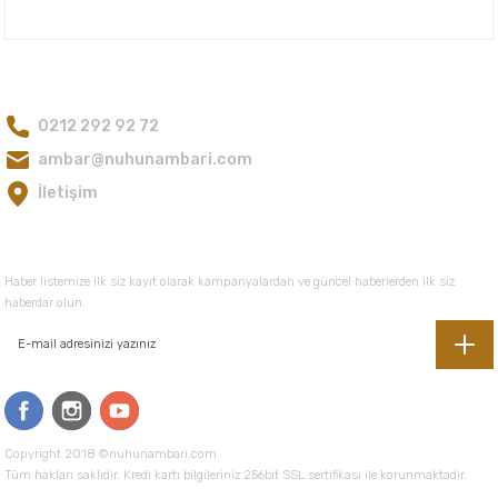
Nuh'un Ambarı
105,00 TL
Bize Ulaşın
0212 292 92 72
Gönder
ambar@nuhunambari.com
İletişim
E-Bültene Kayıt Olun
Haber listemize ilk siz kayıt olarak kampanyalardan ve güncel haberlerden ilk siz
haberdar olun.
Copyright 2018 ©nuhunambari.com
Tüm hakları saklıdır. Kredi kartı bilgileriniz 256bit SSL sertifikası ile korunmaktadır.