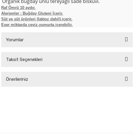
Organik buğday unlu tereyağlı sade bisküvi
.
Raf Ömrü 10 aydır.
Alerjenler : Buğday Gluteni İçerir.
Süt ve süt ürünleri (laktoz dahil),içerir.
Eser miktarda ceviz,yumurta içerebilir.
Yorumlar
Taksit Seçenekleri
Bu ürüne ilk yorumu siz yapın!
Önerileriniz
Yorum Yaz
Bu ürünün fiyat bilgisi, resim, ürün açıklamalarında ve diğer konularda
yetersiz gördüğünüz noktaları öneri formunu kullanarak tarafımıza
iletebilirsiniz.
Görüş ve önerileriniz için teşekkür ederiz.
Ürün resmi kalitesiz, bozuk veya görüntülenemiyor.