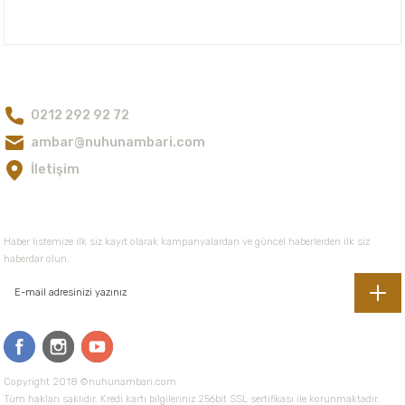
Ürün açıklamasında eksik bilgiler bulunuyor.
Nuh'un Ambarı
Ürün bilgilerinde hatalar bulunuyor.
Ürün fiyatı diğer sitelerden daha pahalı.
Bize Ulaşın
Bu ürüne benzer farklı alternatifler olmalı.
0212 292 92 72
ambar@nuhunambari.com
İletişim
Gönder
E-Bültene Kayıt Olun
Haber listemize ilk siz kayıt olarak kampanyalardan ve güncel haberlerden ilk siz
haberdar olun.
Copyright 2018 ©nuhunambari.com
Tüm hakları saklıdır. Kredi kartı bilgileriniz 256bit SSL sertifikası ile korunmaktadır.