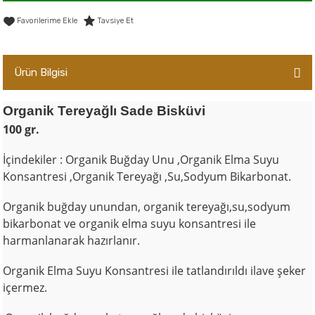
er,Soslar ve Konserveler
-Kadınlara Özel Bakım
Tavsiye Et
dırıcılar
-Bebek ve Çocuk Bakımı
Ürün Bilgisi
ekler
-Erkeklere Özel Bakım
Organik Tereyağlı Sade Bisküvi
ve Tahıl Ezmeleri
- Hipoalerjenik Bakım Ürünleri
100 gr.
 Çikolata
-Sabunlar
İçindekiler : Organik Buğday Unu ,
Organik Elma Suyu
Konsantresi ,
Organik Tereyağı ,Su,Sodyum Bikarbonat.
Reçel ve Ezmeler
Organik buğday unundan, organik tereyağı,su,sodyum
bikarbonat ve organik elma suyu konsantresi ile
harmanlanarak hazırlanır.
Organik Elma Suyu Konsantresi ile tatlandırıldı ilave şeker
içermez.