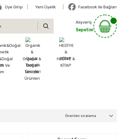
Üye Girişi
Yeni Üyelik
Facebook ile Bağlan
Alışveriş
Sepetim
&Doğal
Organik &
HEDİYE &
ik Ve
Doğal
KİTAP
ım
Temizlik
Ürünleri