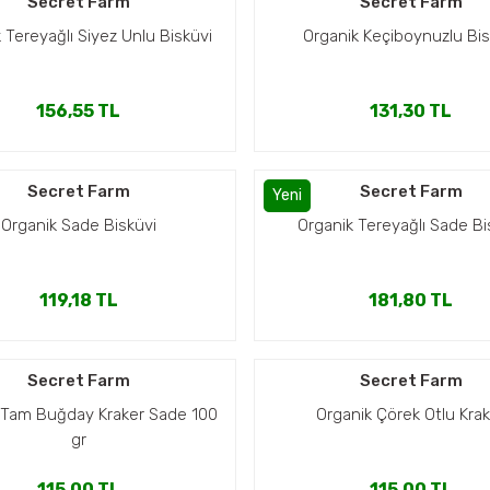
Secret Farm
Secret Farm
 Tereyağlı Siyez Unlu Bisküvi
Organik Keçiboynuzlu Bis
156,55 TL
131,30 TL
Secret Farm
Secret Farm
Yeni
Organik Sade Bisküvi
Organik Tereyağlı Sade Bi
119,18 TL
181,80 TL
Secret Farm
Secret Farm
 Tam Buğday Kraker Sade 100
Organik Çörek Otlu Kra
gr
115,00 TL
115,00 TL