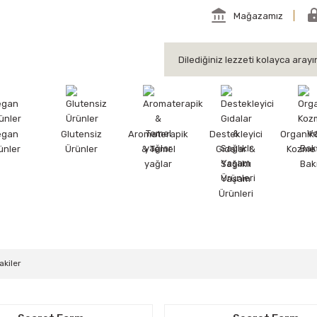
Mağazamız
egan
Glutensiz
Aromaterapik
Destekleyici
Organik
ünler
Ürünler
& Temel
Gıdalar &
Kozmet
yağlar
Sağlıklı
Bak
Yaşam
Ürünleri
akiler