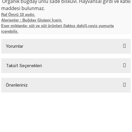
Organik buğday unlu sade bisküvi
. Hayvansal girdi ve katkı
maddesi bulunmaz.
Raf Ömrü 10 aydır.
Alerjenler : Buğday Gluteni İçerir.
Eser miktarda; süt ve süt ürünleri (laktoz dahil),ceviz,yumurta
içerebilir.
Yorumlar
Taksit Seçenekleri
Bu ürüne ilk yorumu siz yapın!
Önerileriniz
Yorum Yaz
Bu ürünün fiyat bilgisi, resim, ürün açıklamalarında ve diğer konularda
yetersiz gördüğünüz noktaları öneri formunu kullanarak tarafımıza
iletebilirsiniz.
Görüş ve önerileriniz için teşekkür ederiz.
Ürün resmi kalitesiz, bozuk veya görüntülenemiyor.