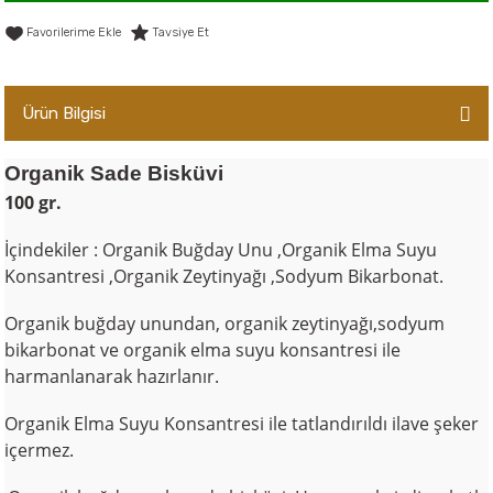
er,Soslar ve Konserveler
-Kadınlara Özel Bakım
Tavsiye Et
dırıcılar
-Bebek ve Çocuk Bakımı
Ürün Bilgisi
ekler
-Erkeklere Özel Bakım
Organik Sade Bisküvi
ve Tahıl Ezmeleri
- Hipoalerjenik Bakım Ürünleri
100 gr.
 Çikolata
-Sabunlar
İçindekiler : Organik Buğday Unu ,
Organik Elma Suyu
Konsantresi ,
Organik Zeytinyağı ,Sodyum Bikarbonat.
Reçel ve Ezmeler
Organik buğday unundan, organik zeytinyağı,sodyum
bikarbonat ve organik elma suyu konsantresi ile
harmanlanarak hazırlanır.
Organik Elma Suyu Konsantresi ile tatlandırıldı ilave şeker
içermez.