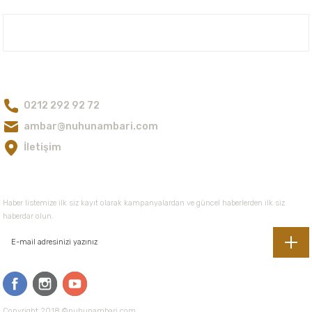
Ürün açıklamasında eksik bilgiler bulunuyor.
Nuh'un Ambarı
Ürün bilgilerinde hatalar bulunuyor.
Ürün fiyatı diğer sitelerden daha pahalı.
Bize Ulaşın
Bu ürüne benzer farklı alternatifler olmalı.
0212 292 92 72
ambar@nuhunambari.com
İletişim
Gönder
E-Bültene Kayıt Olun
Haber listemize ilk siz kayıt olarak kampanyalardan ve güncel haberlerden ilk siz
haberdar olun.
Copyright 2018 ©nuhunambari.com