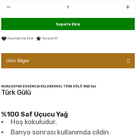
er,Soslar ve Konserveler
-Kadınlara Özel Bakım
dırıcılar
-Bebek ve Çocuk Bakımı
Sepete Ekle
ekler
-Erkeklere Özel Bakım
Tavsiye Et
ve Tahıl Ezmeleri
- Hipoalerjenik Bakım Ürünleri
Ürün Bilgisi
 Çikolata
-Sabunlar
Reçel ve Ezmeler
NUKA DEFNE ESSENCIA GELENEKSEL TÜRK GÜLÜ YAĞI 1ml
Türk Gülü
%100 Saf Uçucu Yağ
Hoş kokuludur.
Banyo sonrası kullanımda cildin