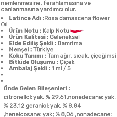
nemlenmesine, ferahlamasına ve
canlanmasına yardımcı olur.
Latince Adı :
Rosa damascena flower
Oıl
Ürün Notu :
Kalp Notu
Ürün Kalitesi :
Geleneksel
Elde Ediliş Şekli :
Damıtma
Menşei :
Türkiye
Koku Tanımı :
Tam ağır, sıcak, çiçeğimsi
Bitkide Oluşumu :
Çiçek
Ambalaj Şekli :
1 ml / 5
Önde Gelen Bileşenleri :
citronellcl: yak. % 29,61,nonedecane: yak.
% 23,12 geraniol: yak. % 8,84
,heneicosane: yak; % 8,06 ,nonadecane: