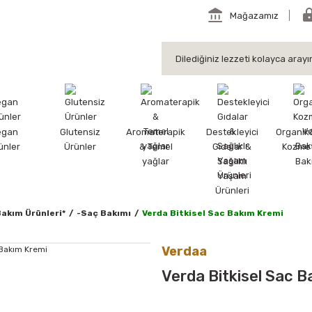
Mağazamız
egan
Glutensiz
Aromaterapik
Destekleyici
Organik
ünler
Ürünler
& Temel
Gıdalar &
Kozmet
yağlar
Sağlıklı
Bak
Yaşam
Ürünleri
Bakım Ürünleri*
-Saç Bakımı
Verda Bitkisel Sac Bakım Kremi
Verdaa
Verda Bitkisel Sac B