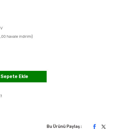
DV
,00 havale indirimi)
Sepete Ekle
Et
Bu Ürünü Paylaş :