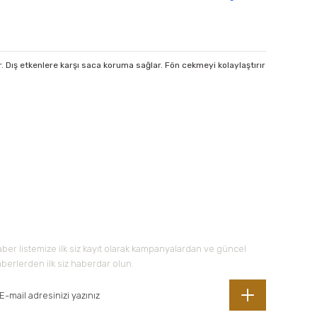
 Dış etkenlere karşı saca koruma sağlar. Fön cekmeyi kolaylaştırır
 iletebilirsiniz.
-Bültene Kayıt Olun
ber listemize ilk siz kayıt olarak kampanyalardan ve güncel
berlerden ilk siz haberdar olun.