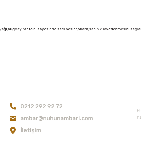
yağı,bugday proteini sayesinde sacı besler,onarır,sacın kuvvetlenmesini saglar.
konularda yetersiz gördüğünüz noktaları öneri formunu kullanarak tarafımıza
Bu ürüne ilk yorumu siz yapın!
Bize Ulaşın
E
Yorum Yaz
0212 292 92 72
Ha
ambar@nuhunambari.com
ha
İletişim