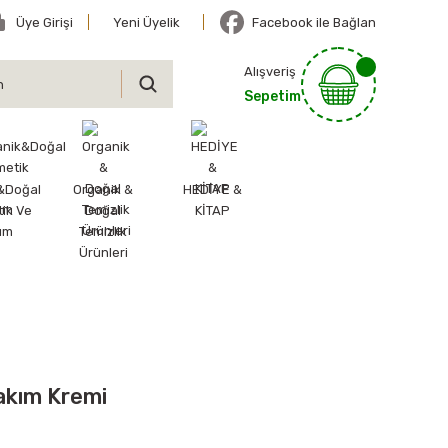
Üye Girişi
Yeni Üyelik
Facebook ile Bağlan
Alışveriş
Sepetim
&Doğal
Organik &
HEDİYE &
ik Ve
Doğal
KİTAP
ım
Temizlik
Ürünleri
akım Kremi