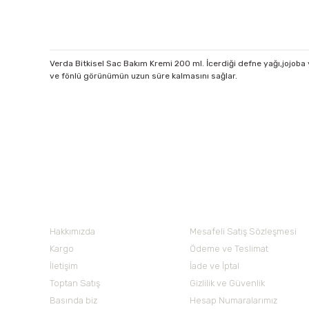
Verda Bitkisel Sac Bakım Kremi 200 ml. İcerdiği defne yağı,jojoba 
ve fönlü görünümün uzun süre kalmasını sağlar.
Bu ürünün fiyat bilgisi, resim, ürün açıklamalarında ve diğer 
Görüş ve önerileriniz için teşekkür ederiz.
Ürün resmi kalitesiz, bozuk veya görüntülenemiyor.
Nuh'un Ambarı
Ürün açıklamasında eksik bilgiler bulunuyor.
Ürün bilgilerinde hatalar bulunuyor.
Hakkımızda
Mesafeli Satış Sözleşmesi
Ürün fiyatı diğer sitelerden daha pahalı.
Kargo
Ödeme ve Teslimat
Bu ürüne benzer farklı alternatifler olmalı.
İletişim
İade ve İptal
Toptan Satış
Gizlilik ve Güvenlik
Basında biz
Hesap Numaralarımız