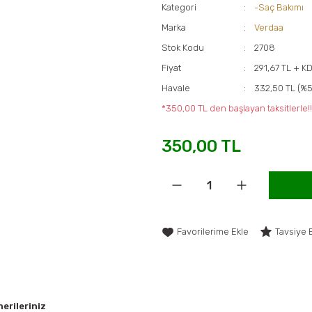
Kategori
-Saç Bakımı
Marka
Verdaa
Stok Kodu
2708
Fiyat
291,67 TL + K
Havale
332,50 TL (%5
*350,00 TL den başlayan taksitlerle!!
350,00 TL
Tavsiye 
erileriniz