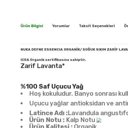
Ürün Bilgisi
Yorumlar
Taksit Seçenekleri
Ön
NUKA DEFNE ESSENCIA ORGANİK/ SOĞUK SIKIM ZARİF LAV
ICEA Organik sertifikasına sahiptir.
Zarif Lavanta*
%100 Saf Uçucu Yağ
Hoş kokuludur. Banyo sonrası kul
Uçucu yağlar antioksidan ve antim
Latince Adı :
Lavandula angustıfo
Ürün Notu :
Kalp Notu
Ürün Kalitesi :
Organik