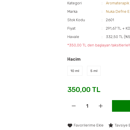
Kategori
Aromaterapik
Marka
Nuka Defne E
Stok Kodu
2601
Fiyat
291,67 TL + K
Havale
332,50 TL (%5
*350,00 TL den başlayan taksitlerle!!
Hacim
10 ml
5 ml
350,00 TL
Tavsiye 