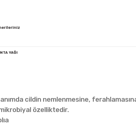
erileriniz
ANTA YAĞI
lanımda cildin nemlenmesine, ferahlamasına
ikrobiyal özelliktedir.
lıa