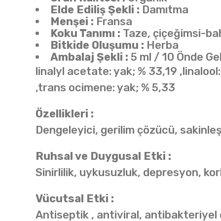
Elde Ediliş Şekli :
Damıtma
Menşei :
Fransa
Koku Tanımı :
Taze, çiçeğimsi-ba
Bitkide Oluşumu :
Herba
Ambalaj Şekli :
5 ml / 10 Önde Gel
linalyl acetate: yak; % 33,19 ,linaloo
,trans ocimene: yak; % 5,33
Özellikleri :
Dengeleyici, gerilim çözücü, sakinleşt
Ruhsal ve Duygusal Etki :
Sinirlilik, uykusuzluk, depresyon, kor
Vücutsal Etki :
Antiseptik , antiviral, antibakteriyel e