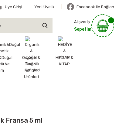
Üye Girişi
Yeni Üyelik
Facebook ile Bağlan
Alışveriş
Sepetim
&Doğal
Organik &
HEDİYE &
ik Ve
Doğal
KİTAP
ım
Temizlik
Ürünleri
k Fransa 5 ml