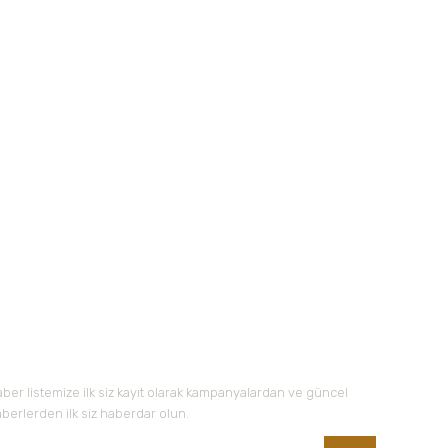
 iletebilirsiniz.
Nuka Defne Esencia
Lavanta Yağı Organik 5 ml
160,00 TL
-Bültene Kayıt Olun
ber listemize ilk siz kayıt olarak kampanyalardan ve güncel
berlerden ilk siz haberdar olun.