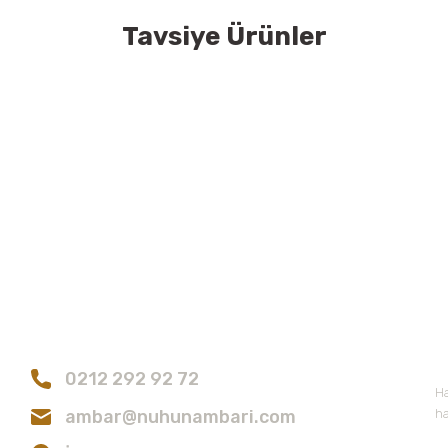
Tavsiye Ürünler
konularda yetersiz gördüğünüz noktaları öneri formunu kullanarak tarafımıza
Bu ürüne ilk yorumu siz yapın!
encia
Nuka Defne Esencia
anik 5 ml
Kuşdili -Cineol Biberiye Yağı Organik 5 ml
Melez 
Yorum Yaz
185,00 TL
Bize Ulaşın
E
0212 292 92 72
Gönder
Ha
ambar@nuhunambari.com
ha