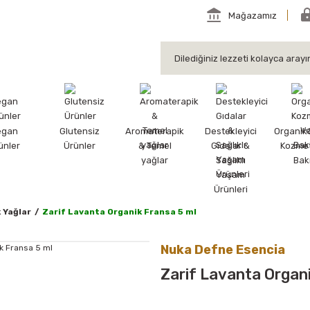
Mağazamız
egan
Glutensiz
Aromaterapik
Destekleyici
Organik
ünler
Ürünler
& Temel
Gıdalar &
Kozmet
yağlar
Sağlıklı
Bak
Yaşam
Ürünleri
 Yağlar
Zarif Lavanta Organik Fransa 5 ml
Nuka Defne Esencia
Zarif Lavanta Organi