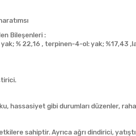
haratımsı
en Bileşenleri :
l: yak; % 22,16 , terpinen-4-ol: yak; %17,43 
irici.
ku, hassasiyet gibi durumları düzenler, rahatl
tkilere sahiptir. Ayrıca ağrı dindirici, yatıştı