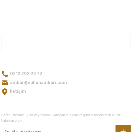
Nuh'un Ambarı
Bize Ulaşın
0212 292 92 72
ambar@nuhunambari.com
İletişim
E-Bültene Kayıt Olun
Haber listemize ilk siz kayıt olarak kampanyalardan ve güncel haberlerden ilk siz
haberdar olun.