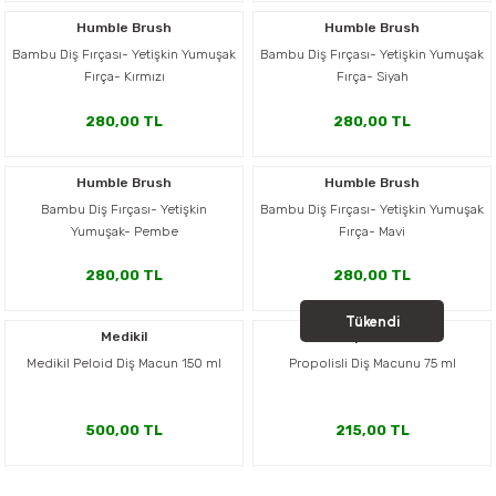
er,Soslar ve Konserveler
-Kadınlara Özel Bakım
Humble Brush
Humble Brush
Bambu Diş Fırçası- Yetişkin Yumuşak
Bambu Diş Fırçası- Yetişkin Yumuşak
Fırça- Kırmızı
Fırça- Siyah
dırıcılar
-Bebek ve Çocuk Bakımı
280,00 TL
280,00 TL
ekler
-Erkeklere Özel Bakım
Humble Brush
Humble Brush
ve Tahıl Ezmeleri
- Hipoalerjenik Bakım Ürünleri
Bambu Diş Fırçası- Yetişkin
Bambu Diş Fırçası- Yetişkin Yumuşak
Yumuşak- Pembe
Fırça- Mavi
 Çikolata
-Sabunlar
280,00 TL
280,00 TL
Reçel ve Ezmeler
Tükendi
Medikil
Apifarm
Medikil Peloid Diş Macun 150 ml
Propolisli Diş Macunu 75 ml
500,00 TL
215,00 TL