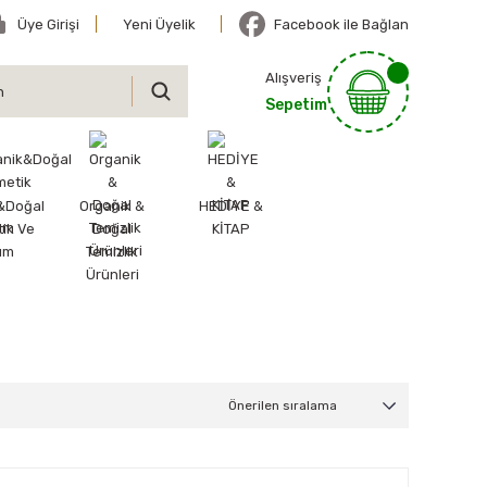
Üye Girişi
Yeni Üyelik
Facebook ile Bağlan
Alışveriş
Sepetim
&Doğal
Organik &
HEDİYE &
ik Ve
Doğal
KİTAP
ım
Temizlik
Ürünleri