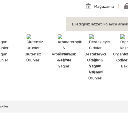
Mağazamız
egan
Glutensiz
Aromaterapik
Destekleyici
Organik
ünler
Ürünler
& Temel
Gıdalar &
Kozmet
yağlar
Sağlıklı
Bak
Yaşam
Ürünleri
akiler