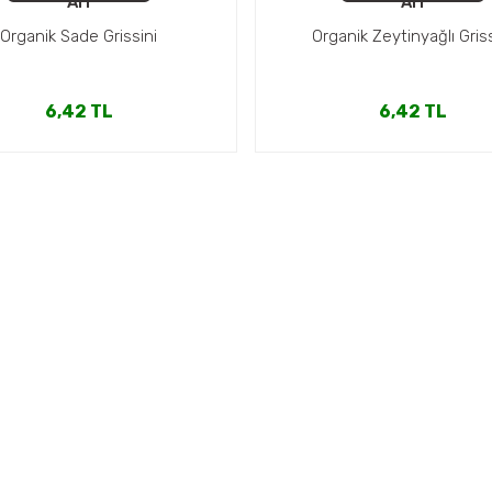
Arı
Arı
Organik Sade Grissini
Organik Zeytinyağlı Griss
6,42 TL
6,42 TL