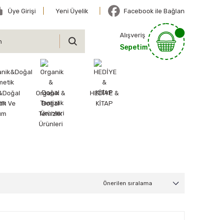
Üye Girişi
Yeni Üyelik
Facebook ile Bağlan
Alışveriş
Sepetim
&Doğal
Organik &
HEDİYE &
ik Ve
Doğal
KİTAP
ım
Temizlik
Ürünleri