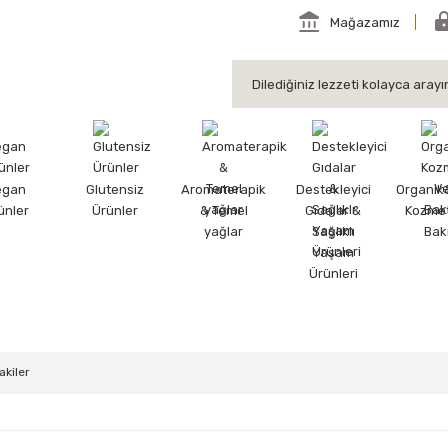
Mağazamız
egan
Glutensiz
Aromaterapik
Destekleyici
Organik
ünler
Ürünler
& Temel
Gıdalar &
Kozmet
yağlar
Sağlıklı
Bak
Yaşam
Ürünleri
akiler