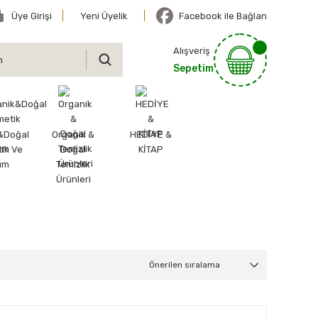
Üye Girişi
Yeni Üyelik
Facebook ile Bağlan
Alışveriş
Sepetim
&Doğal
Organik &
HEDİYE &
ik Ve
Doğal
KİTAP
ım
Temizlik
Ürünleri