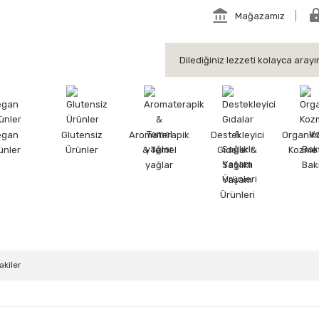
Mağazamız
egan
Glutensiz
Aromaterapik
Destekleyici
Organik
ünler
Ürünler
& Temel
Gıdalar &
Kozmet
yağlar
Sağlıklı
Bak
Yaşam
Ürünleri
akiler