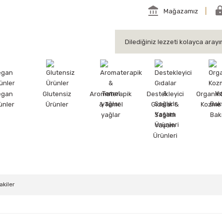
Mağazamız
egan
Glutensiz
Aromaterapik
Destekleyici
Organik
ünler
Ürünler
& Temel
Gıdalar &
Kozmet
yağlar
Sağlıklı
Bak
Yaşam
Ürünleri
akiler