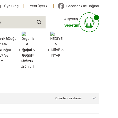
Üye Girişi
Yeni Üyelik
Facebook ile Bağlan
Alışveriş
Sepetim
&Doğal
Organik &
HEDİYE &
ik Ve
Doğal
KİTAP
ım
Temizlik
Ürünleri