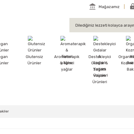
Mağazamız
egan
Glutensiz
Aromaterapik
Destekleyici
Organik
ünler
Ürünler
& Temel
Gıdalar &
Kozmet
yağlar
Sağlıklı
Bak
Yaşam
Ürünleri
akiler