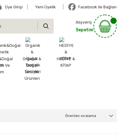
Üye Girişi
Yeni Üyelik
Facebook ile Bağlan
Alışveriş
Sepetim
&Doğal
Organik &
HEDİYE &
ik Ve
Doğal
KİTAP
ım
Temizlik
Ürünleri