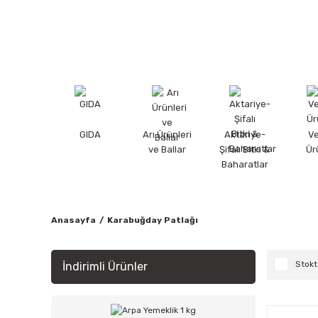
GIDA
Arı Ürünleri
Aktariye-
V
ve Ballar
Şifalı Bitki &
Ür
Baharatlar
Anasayfa
Karabuğday Patlağı
Stokt
İndirimli Ürünler