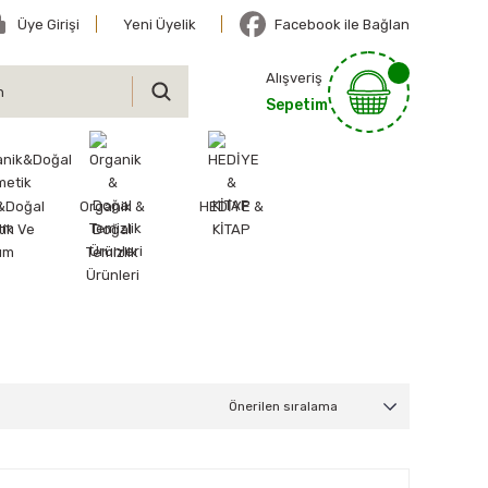
Üye Girişi
Yeni Üyelik
Facebook ile Bağlan
Alışveriş
Sepetim
&Doğal
Organik &
HEDİYE &
ik Ve
Doğal
KİTAP
ım
Temizlik
Ürünleri