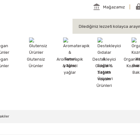
Mağazamız
egan
Glutensiz
Aromaterapik
Destekleyici
Organik
ünler
Ürünler
& Temel
Gıdalar &
Kozmet
yağlar
Sağlıklı
Bak
Yaşam
Ürünleri
akiler