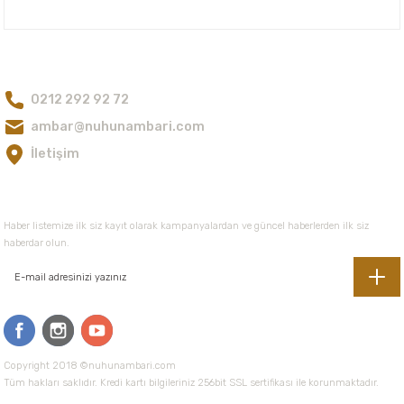
Nuh'un Ambarı
Bize Ulaşın
0212 292 92 72
ambar@nuhunambari.com
İletişim
E-Bültene Kayıt Olun
Haber listemize ilk siz kayıt olarak kampanyalardan ve güncel haberlerden ilk siz
haberdar olun.
Copyright 2018 ©nuhunambari.com
Tüm hakları saklıdır. Kredi kartı bilgileriniz 256bit SSL sertifikası ile korunmaktadır.