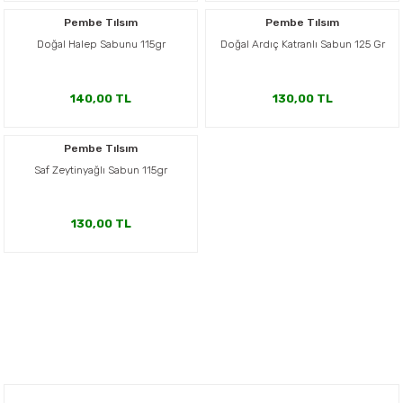
er,Soslar ve Konserveler
-Kadınlara Özel Bakım
Pembe Tılsım
Pembe Tılsım
Doğal Halep Sabunu 115gr
Doğal Ardıç Katranlı Sabun 125 Gr
dırıcılar
-Bebek ve Çocuk Bakımı
140,00 TL
130,00 TL
ekler
-Erkeklere Özel Bakım
Pembe Tılsım
ve Tahıl Ezmeleri
- Hipoalerjenik Bakım Ürünleri
Saf Zeytinyağlı Sabun 115gr
 Çikolata
-Sabunlar
130,00 TL
Reçel ve Ezmeler