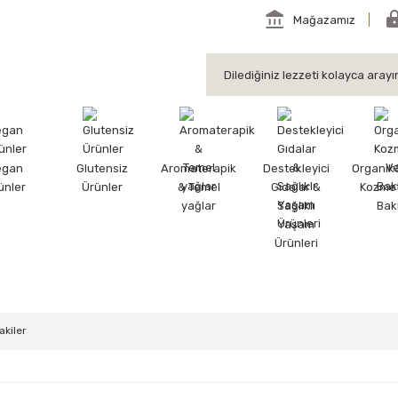
Mağazamız
egan
Glutensiz
Aromaterapik
Destekleyici
Organik
ünler
Ürünler
& Temel
Gıdalar &
Kozmet
yağlar
Sağlıklı
Bak
Yaşam
Ürünleri
akiler