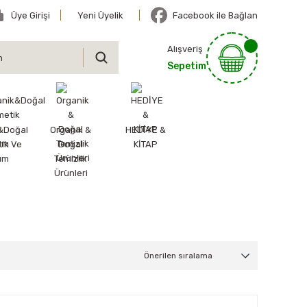
Üye Girişi
Yeni Üyelik
Facebook ile Bağlan
Alışveriş
Sepetim
&Doğal
Organik &
HEDİYE &
ik Ve
Doğal
KİTAP
ım
Temizlik
Ürünleri