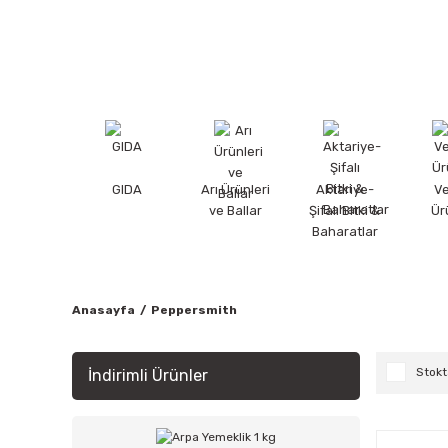
GIDA
Arı Ürünleri
Aktariye-
V
ve Ballar
Şifalı Bitki &
Ür
Baharatlar
Anasayfa
Peppersmith
Stokt
İndirimli Ürünler