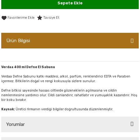
Sepete Ekle
er,Soslar ve Konserveler
-Kadınlara Özel Bakım
Tavsiye Et
dırıcılar
-Bebek ve Çocuk Bakımı
ekler
-Erkeklere Özel Bakım
Ürün Bilgisi
ve Tahıl Ezmeleri
- Hipoalerjenik Bakım Ürünleri
Verdaa 400 ml Defne El Sabunu
 Çikolata
-Sabunlar
Verdaa Defne Sabunu katkı maddesi, alkol, parfüm, renklendirici EDTA ve Paraben
içermez. Bitkilerin doğal ve rengi kokusuyla sizlere sunulur.
Reçel ve Ezmeler
Defne bitkisi sayesinde hassas ciltlerde gözeneklerin açılmasına ve cildin
nemlenmesine yardımcı olur. Cildi canlandırır, rahatlatır ve yumuşaklık kazandırır. Hoş
bir koku bırakır.
Kaynak:
Üretici firmanın verdiği bilgiler doğrultusunda düzenlenmiştir.
Yorumlar