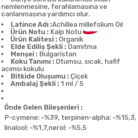
nemlenmesine, ferahlamasına ve
canlanmasına yardımcı olur.
Latince Adı :
Achillea millefolium Oıl
Ürün Notu :
Kalp Notu
Ürün Kalitesi :
Organik
Elde Ediliş Şekli :
Damıtma
Menşei :
Bulgaristan
Koku Tanımı :
Otumsu, sıcak, hafif
acımsı kokulu
Bitkide Oluşumu :
Çiçek
Ambalaj Şekli :
1 ml / 5
Önde Gelen Bileşenleri :
P-cymene: ~%39, terpinen-alpha: ~%15,3,
linalool: ~%1,7,nerol: ~%5,5