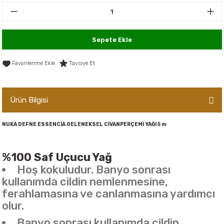
er,Soslar ve Konserveler
-Kadınlara Özel Bakım
dırıcılar
-Bebek ve Çocuk Bakımı
Sepete Ekle
ekler
-Erkeklere Özel Bakım
Tavsiye Et
ve Tahıl Ezmeleri
- Hipoalerjenik Bakım Ürünleri
Ürün Bilgisi
 Çikolata
-Sabunlar
NUKA DEFNE ESSENCIA GELENEKSEL CİVANPERÇEMİ YAĞI 5 m
Reçel ve Ezmeler
%100 Saf Uçucu Yağ
Hoş kokuludur. Banyo sonrası
kullanımda cildin nemlenmesine,
ferahlamasına ve canlanmasına yardımcı
olur.
Banyo sonrası kullanımda cildin