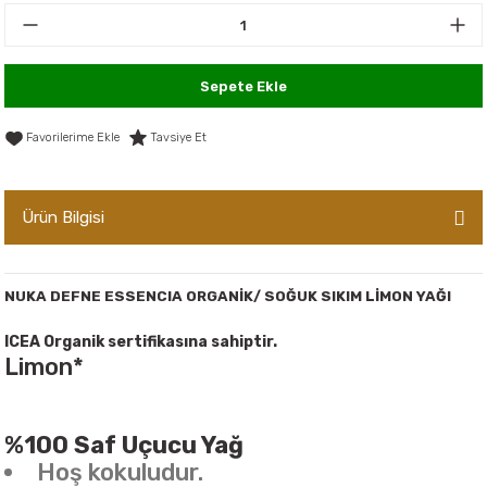
er,Soslar ve Konserveler
-Kadınlara Özel Bakım
dırıcılar
-Bebek ve Çocuk Bakımı
Sepete Ekle
ekler
-Erkeklere Özel Bakım
Tavsiye Et
ve Tahıl Ezmeleri
- Hipoalerjenik Bakım Ürünleri
Ürün Bilgisi
 Çikolata
-Sabunlar
Reçel ve Ezmeler
NUKA DEFNE ESSENCIA ORGANİK/ SOĞUK SIKIM LİMON YAĞI
ICEA Organik sertifikasına sahiptir.
Limon*
%100 Saf Uçucu Yağ
Hoş kokuludur.