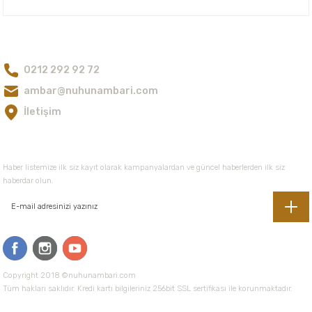
90,00 TL
Bize Ulaşın
0212 292 92 72
Gönder
ambar@nuhunambari.com
İletişim
E-Bültene Kayıt Olun
Haber listemize ilk siz kayıt olarak kampanyalardan ve güncel haberlerden ilk siz
haberdar olun.
Copyright 2018 ©nuhunambari.com
Tüm hakları saklıdır. Kredi kartı bilgileriniz 256bit SSL sertifikası ile korunmaktadır.