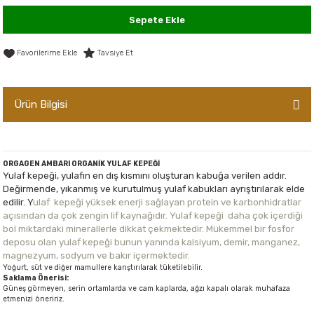
er,Soslar ve Konserveler
-Kadınlara Özel Bakım
Sepete Ekle
dırıcılar
-Bebek ve Çocuk Bakımı
Tavsiye Et
ekler
-Erkeklere Özel Bakım
Ürün Bilgisi
ve Tahıl Ezmeleri
- Hipoalerjenik Bakım Ürünleri
 Çikolata
-Sabunlar
ORGAGEN AMBARI ORGANİK YULAF KEPEĞİ
Yulaf kepeği, yulafın en dış kısmını oluşturan kabuğa verilen addır.
Reçel ve Ezmeler
Değirmende, yıkanmış ve kurutulmuş yulaf kabukları ayrıştırılarak elde
edilir. Y
ulaf kepeği yüksek enerji sağlayan protein ve karbonhidratlar
açısından da çok zengin lif kaynağıdır. Yulaf kepeği daha çok içerdiği
bol miktardaki minerallerle dikkat çekmektedir. Mükemmel bir fosfor
deposu olan yulaf kepeği bunun yanında kalsiyum, demir, manganez,
magnezyum, sodyum ve bakır içermektedir.
Yoğurt, süt ve diğer mamullere karıştırılarak tüketilebilir.
Saklama Önerisi:
Güneş görmeyen, serin ortamlarda ve cam kaplarda, ağzı kapalı olarak muhafaza
etmenizi öneririz.