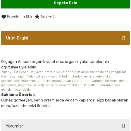
Sepete Ekle
er,Soslar ve Konserveler
-Kadınlara Özel Bakım
Tavsiye Et
dırıcılar
-Bebek ve Çocuk Bakımı
ekler
-Erkeklere Özel Bakım
Ürün Bilgisi
ve Tahıl Ezmeleri
- Hipoalerjenik Bakım Ürünleri
Orgagen Ambarı organik yulaf unu, organik yulaf tanelerinin
 Çikolata
-Sabunlar
öğütülmesiyle edilir.
Yulaf yüksek enerji sağlayan protein ve karbonhidratlar açısından da çok zengin bir
besin kaynağıdır. Yulaf daha çok içerdiği bol miktardaki minerallerle dikkat
Reçel ve Ezmeler
çekmektedir. Mükemmel bir fosfor deposu olan yulaf bunun yanında kalsiyum, demir,
manganez, magnezyum, sodyum ve bakır içermektedir. Muhallebi ,kurabiye, kek,
ekmek ... yapılabilir.
Saklama Önerisi:
Güneş görmeyen, serin ortamlarda ve cam kaplarda, ağzı kapalı olarak
muhafaza etmenizi öneririz.
Yorumlar