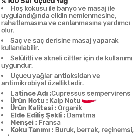
%100 Saf Uçucu Yağ
Hoş kokusu ile banyo ve masaj ile
uygulandığında cildin nemlenmesine,
rahatlamasına ve canlanmasına yardımcı
olur.
Saç ve saç derisine masaj yaparak
kullanılabilir.
Selülitli ve akneli ciltler için de kullanımı
uygundur.
Uçucu yağlar antioksidan ve
antimikrobiyal özelliktedir.
Latince Adı :
Cupressus sempervirens
Ürün Notu :
Kalp Notu
Ürün Kalitesi :
Organik
Elde Ediliş Şekli :
Damıtma
Menşei :
Fransa
Koku Tanımı :
Buruk, berrak, reçinemsi,