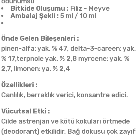
odunumsu
Bitkide Oluşumu :
Filiz - Meyve
Ambalaj Şekli :
5 ml / 10 ml
Önde Gelen Bileşenleri :
pinen-alfa: yak. % 47, delta-3-careen: yak.
% 17,terpnole yak. % 2,8 myrcene: yak. %
2,7, limonen: ya. % 2,4
Özellikleri :
Canlılık, berraklık verici, konsantre edici.
Vücutsal Etki :
Cilde astrenjan ve kötü kokuları örtmede
(deodorant) etkilidir. Bağ dokusu çok zayıf