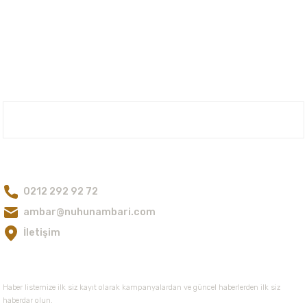
Okaliptus-radiata Yağı Organik
Santal Odunu Yağı Organik
Ürün resmi kalitesiz, bozuk veya görüntülenemiyor.
Ürün açıklamasında eksik bilgiler bulunuyor.
192,00 TL
1.079,00 TL
Ürün bilgilerinde hatalar bulunuyor.
Nuka Defne Esencia
Ürün fiyatı diğer sitelerden daha pahalı.
Sedir Yağı Organik
Bu ürüne benzer farklı alternatifler olmalı.
Nuh'un Ambarı
130,00 TL
Bize Ulaşın
0212 292 92 72
Gönder
ambar@nuhunambari.com
İletişim
E-Bültene Kayıt Olun
Haber listemize ilk siz kayıt olarak kampanyalardan ve güncel haberlerden ilk siz
haberdar olun.