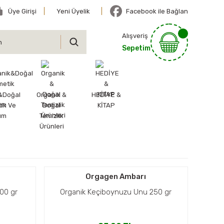
Üye Girişi
Yeni Üyelik
Facebook ile Bağlan
Alışveriş
Sepetim
&Doğal
Organik &
HEDİYE &
ik Ve
Doğal
KİTAP
ım
Temizlik
Ürünleri
Orgagen Ambarı
00 gr
Organik Keçiboynuzu Unu 250 gr