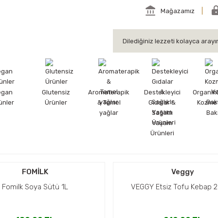
Mağazamız
egan
Glutensiz
Aromaterapik
Destekleyici
Organik
ünler
Ürünler
& Temel
Gıdalar &
Kozmet
yağlar
Sağlıklı
Bak
Yaşam
Ürünleri
FOMİLK
Veggy
Fomilk Soya Sütü 1L
VEGGY Etsiz Tofu Kebap 2