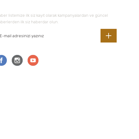
ber listemize ilk siz kayıt olarak kampanyalardan ve güncel
berlerden ilk siz haberdar olun.