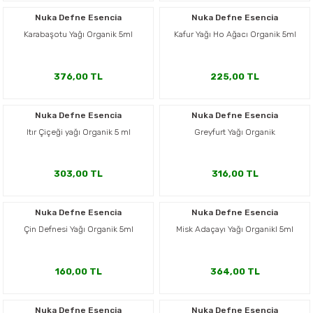
er,Soslar ve Konserveler
-Kadınlara Özel Bakım
Nuka Defne Esencia
Nuka Defne Esencia
Karabaşotu Yağı Organik 5ml
Kafur Yağı Ho Ağacı Organik 5ml
dırıcılar
-Bebek ve Çocuk Bakımı
376,00 TL
225,00 TL
ekler
-Erkeklere Özel Bakım
Nuka Defne Esencia
Nuka Defne Esencia
ve Tahıl Ezmeleri
- Hipoalerjenik Bakım Ürünleri
Itır Çiçeği yağı Organik 5 ml
Greyfurt Yağı Organik
 Çikolata
-Sabunlar
303,00 TL
316,00 TL
Reçel ve Ezmeler
Nuka Defne Esencia
Nuka Defne Esencia
Çin Defnesi Yağı Organik 5ml
Misk Adaçayı Yağı Organikl 5ml
160,00 TL
364,00 TL
Nuka Defne Esencia
Nuka Defne Esencia