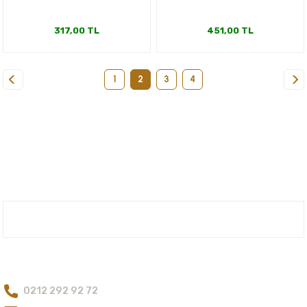
317,00 TL
451,00 TL
1
2
3
4
Nuh'un Ambarı
Bize Ulaşın
0212 292 92 72