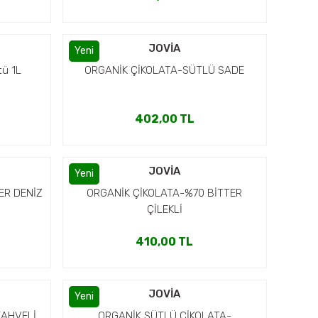
JOVİA
Yeni
tü 1L
ORGANİK ÇİKOLATA-SÜTLÜ SADE
402,00 TL
JOVİA
Yeni
ER DENİZ
ORGANİK ÇİKOLATA-%70 BİTTER
ÇİLEKLİ
410,00 TL
JOVİA
Yeni
KAHVELİ
ORGANİK SÜTLÜ ÇİKOLATA-