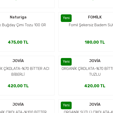
Naturiga
FOMİLK
Yeni
k Buğday Çimi Tozu 100 GR
Fomil Şekersiz Badem Sü
475,00 TL
180,00 TL
JOVİA
JOVİA
Yeni
K ÇİKOLATA-%70 BİTTER ACI
ORGANİK ÇİKOLATA-%70 BİTT
BİBERLİ
TUZLU
420,00 TL
420,00 TL
JOVİA
JOVİA
Yeni
İK ÇİKOLATA-%100 BİTTER
ORGANİK SÜTLÜ ÇİKOLATA-