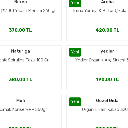
Berva
Aroha
Yeni
 (%100) Yaban Mersini 260 gr
Turna Yemişli & Bitter Çikolat
370,00 TL
420,00 TL
Naturiga
yedier
Yeni
anik Spirulina Tozu 100 Gr
Yedier Organik Alıç Sirkesi
380,00 TL
190,00 TL
Mufi
Güzel Gıda
Yeni
dımak Konserve - 550gr
Organik Ham Kakao 320