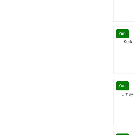
Yeni
Kızıl
Yeni
Umay O