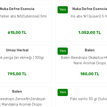
Nuka Defne Esencia
Nuka Defne Esenci
Yeni
teber abs.%5(tuberose) 5ml
İris abs %1 (süsen) 5 
615,00 TL
1.052,00 TL
Umay Herbal
Balen
Yeni
ik perga (arı ekmeği ) 100gr
Balen Beedrops Okaliptüs+
Nane Aromalı Drops
795,00 TL
180,00 TL
Balen
Yeni
Beedrops Zencefil+Zerdeçal-
Palo santo 30 gr (tüts
ç Mandalina Aromalı Drops