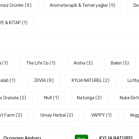
nsiz Ürünler
(8)
Aromaterapik & Temel yağlar
(9)
De
YE & KİTAP
(1)
a
(1)
The Life Co
(1)
Aroha
(2)
Balen
(5)
alab
(1)
JOVİA
(8)
KYLIA NATUREL
(2)
Lütfi
s Granola
(2)
Mufi
(1)
Naturiga
(2)
Nuka Def
et Farm
(2)
Umay Herbal
(2)
VAPPY
(1)
Veg
Orgagen Ambarı
KYLIA NATUREL