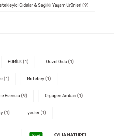
stekleyici Gıdalar & Sağlıklı Yaşam Ürünleri
(9)
FOMİLK
(1)
Güzel Gıda
(1)
ye
(1)
Metebey
(1)
ne Esencia
(9)
Orgagen Ambarı
(1)
gy
(1)
yedier
(1)
KYLIA NATUREL