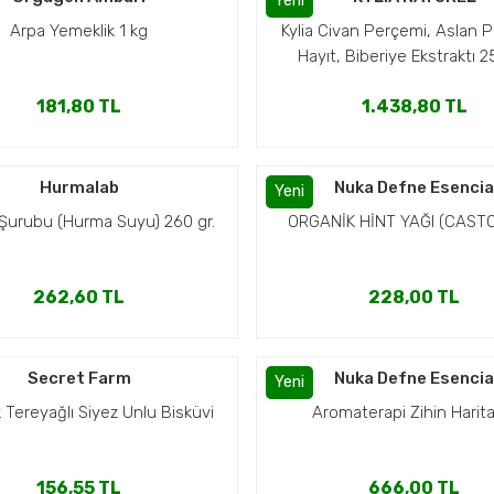
Yeni
Arpa Yemeklik 1 kg
Kylia Civan Perçemi, Aslan 
Hayıt, Biberiye Ekstraktı 
181,80 TL
1.438,80 TL
Hurmalab
Nuka Defne Esenci
Yeni
Şurubu (Hurma Suyu) 260 gr.
ORGANİK HİNT YAĞI (CASTO
262,60 TL
228,00 TL
Secret Farm
Nuka Defne Esenci
Yeni
 Tereyağlı Siyez Unlu Bisküvi
Aromaterapi Zihin Harita
156,55 TL
666,00 TL