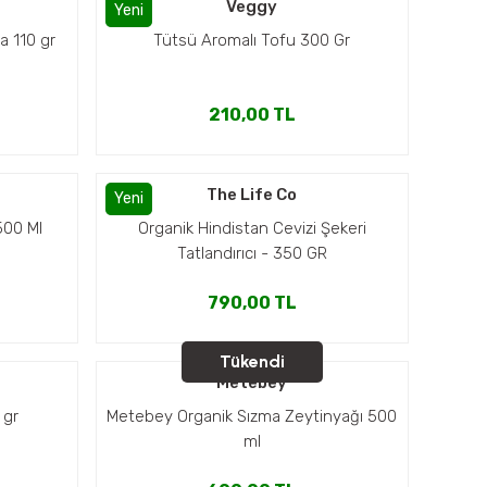
Veggy
Yeni
a 110 gr
Tütsü Aromalı Tofu 300 Gr
210,00 TL
The Life Co
Yeni
 500 Ml
Organik Hindistan Cevizi Şekeri
Tatlandırıcı - 350 GR
790,00 TL
Tükendi
Metebey
 gr
Metebey Organik Sızma Zeytinyağı 500
ml