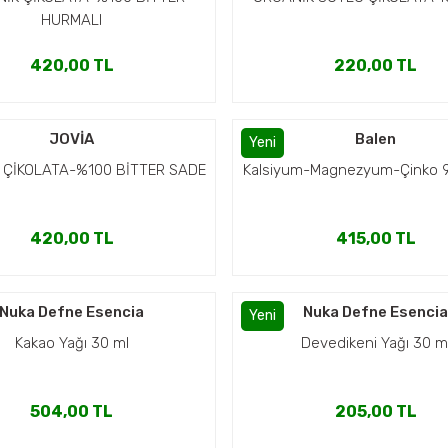
HURMALI
420,00 TL
220,00 TL
JOVİA
Balen
Yeni
 ÇİKOLATA-%100 BİTTER SADE
Kalsiyum-Magnezyum-Çinko 9
420,00 TL
415,00 TL
Nuka Defne Esencia
Nuka Defne Esenci
Yeni
Kakao Yağı 30 ml
Devedikeni Yağı 30 m
504,00 TL
205,00 TL