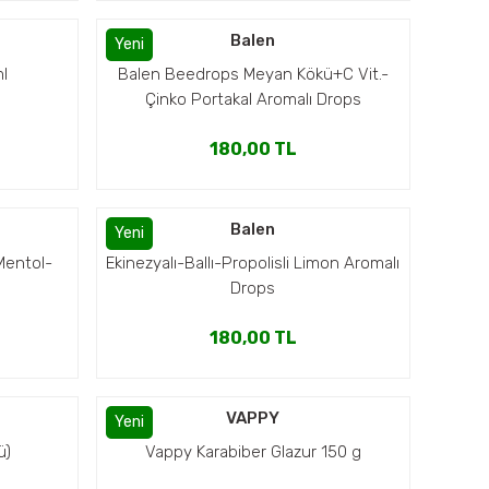
a
Balen
Yeni
ml
Balen Beedrops Meyan Kökü+C Vit.-
Çinko Portakal Aromalı Drops
180,00 TL
Balen
Yeni
Mentol-
Ekinezyalı-Ballı-Propolisli Limon Aromalı
Drops
180,00 TL
VAPPY
Yeni
ü)
Vappy Karabiber Glazur 150 g