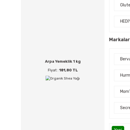
Glute
HEDİ
Markalar
Berv
Arpa Yemeklik 1 kg
Fiyat :
181,80 TL
Hurm
Mom'
Secr