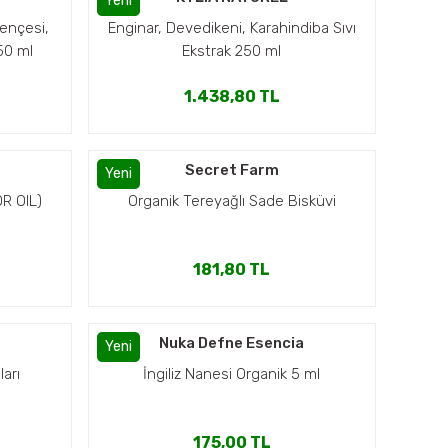
Yeni
Pençesi,
Enginar, Devedikeni, Karahindiba Sıvı
250 ml
Ekstrak 250 ml
1.438,80 TL
a
Secret Farm
Yeni
R OIL)
Organik Tereyağlı Sade Bisküvi
181,80 TL
a
Nuka Defne Esencia
Yeni
ları
İngiliz Nanesi Organik 5 ml
175,00 TL