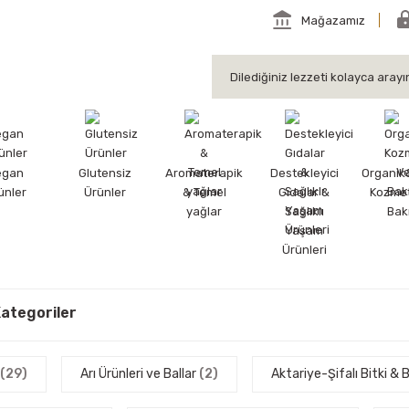
Mağazamız
egan
Glutensiz
Aromaterapik
Destekleyici
Organik
ünler
Ürünler
& Temel
Gıdalar &
Kozmet
yağlar
Sağlıklı
Bak
Yaşam
Ürünleri
 Kategoriler
(29)
Arı Ürünleri ve Ballar
(2)
Aktariye-Şifalı Bitki &