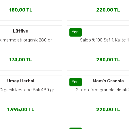
180,00 TL
220,00 TL
Lütfiye
Yeni
cık marmelatı organik 280 gr
Salep %100 Saf 1. Kalite 1
174,00 TL
280,00 TL
Umay Herbal
Mom's Granola
Yeni
rganik Kestane Balı 480 gr
Gluten free granola elmalı 
1.995,00 TL
220,00 TL