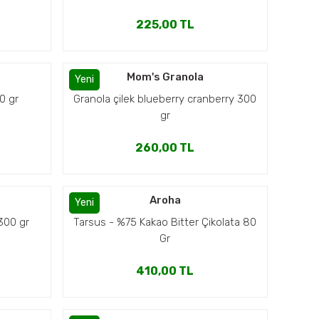
225,00 TL
Mom's Granola
Yeni
0 gr
Granola çilek blueberry cranberry 300
gr
260,00 TL
Aroha
Yeni
300 gr
Tarsus - %75 Kakao Bitter Çikolata 80
Gr
410,00 TL