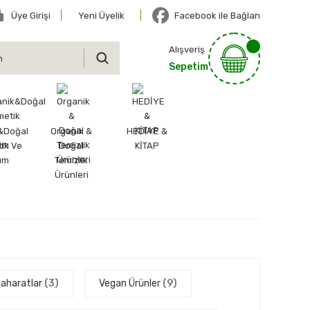
Üye Girişi
Yeni Üyelik
Facebook ile Bağlan
Alışveriş
Sepetim
&Doğal
Organik &
HEDİYE &
ik Ve
Doğal
KİTAP
ım
Temizlik
Ürünleri
 Baharatlar
(3)
Vegan Ürünler
(9)