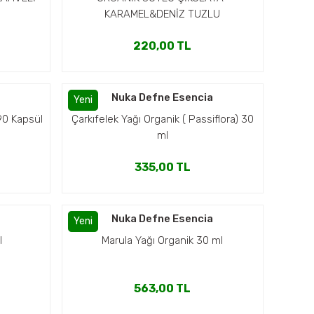
KARAMEL&DENİZ TUZLU
220,00 TL
Nuka Defne Esencia
Yeni
0 Kapsül
Çarkıfelek Yağı Organik ( Passiflora) 30
ml
335,00 TL
a
Nuka Defne Esencia
Yeni
l
Marula Yağı Organik 30 ml
563,00 TL